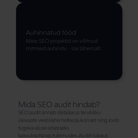
Auhinnatud tööd
Meie SEO projektid on võitnud 
mitmeid auhindu - loe lähemalt.
Mida SEO audit hindab?
SEO audit annab detailse ja tervikliku 
ülevaate veebilehe hetkeolukorrast ning loob 
tugeva aluse edasiseks 
kasvuksotsingutulemustes. Auditi käigus 