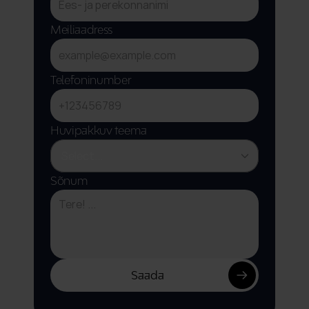
Meiliaadress
Telefoninumber
Huvipakkuv teema
Sõnum
Saada