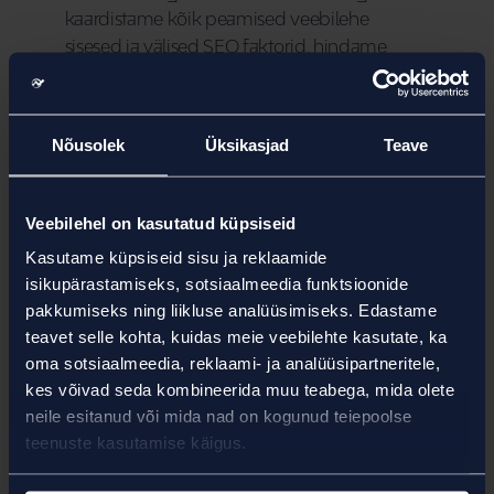
kaardistame kõik peamised veebilehe 
sisesed ja välised SEO faktorid, hindame 
nende seisukorda ning anname konkreetsed 
ja praktilised soovitused parenduste 
elluviimiseks.  
Nõusolek
Üksikasjad
Teave
Audit analüüsib põhjalikult järgmisi SEO 
elemente: veebilehe ligipääsetavust 
Veebilehel on kasutatud küpsiseid
otsingumootorite robotitele, 
Kasutame küpsiseid sisu ja reklaamide
analüütikatööriistade seadistusi, veebilehe 
isikupärastamiseks, sotsiaalmeedia funktsioonide
turvalisust, mobiilisõbralikkust, strateegiliste 
pakkumiseks ning liikluse analüüsimiseks. Edastame
märksõnade kasutust, 
teavet selle kohta, kuidas meie veebilehte kasutate, ka
struktureeritudandmeid (nt Schema.org), 
oma sotsiaalmeedia, reklaami- ja analüüsipartneritele,
sisemiste linkide struktuuri ning väliste linkide 
kes võivad seda kombineerida muu teabega, mida olete
kvaliteeti ja mahtu, metatiitelid ja -kirjeldusi; 
neile esitanud või mida nad on kogunud teiepoolse
H-pealkirjade ja URL struktuure.  
teenuste kasutamise käigus.
Lisaks analüüsime auditi käigus sektorit 