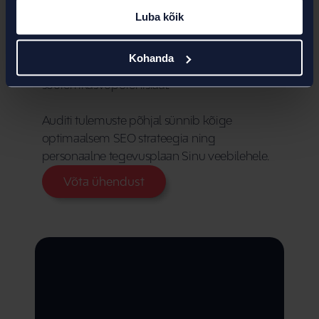
tervikuna ning koostame võrdluse peamiste 
Luba kõik
konkurentidega. See annab selge arusaama 
turuolukorrast, konkurentsitihedusest ning 
Kohanda
võimalustest, kus on kõige 
suuremkasvupotentsiaal.  
Auditi tulemuste põhjal sünnib kõige 
optimaalsem SEO strateegia ning 
personaalne tegevusplaan Sinu veebilehele. 
Võta ühendust