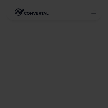
S
E
O
a
u
d
i
t
Convertal
Veebilehe SEO ei pea olema perfektne, 
vaid parem kui konkurentidel. Aitame 
Sul seda saavutada kiiresti ja positsioone 
püsivalt hoida.
Võta ühendust