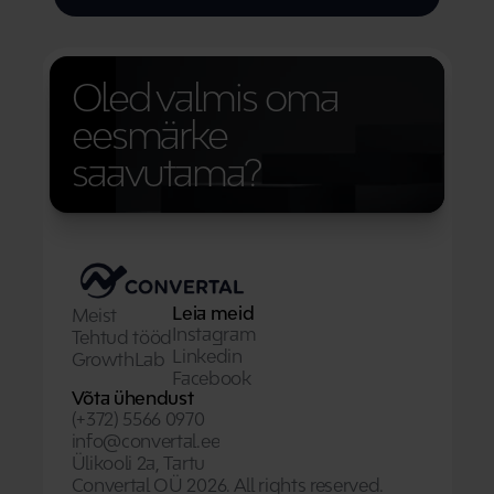
Oled valmis oma 
eesmärke 
saavutama?
Leia meid
Meist
Instagram
Tehtud tööd
Linkedin
GrowthLab
Facebook
Võta ühendust
(+372) 5566 0970
info@convertal.ee
Ülikooli 2a, Tartu
Convertal OÜ 2026. All rights reserved.